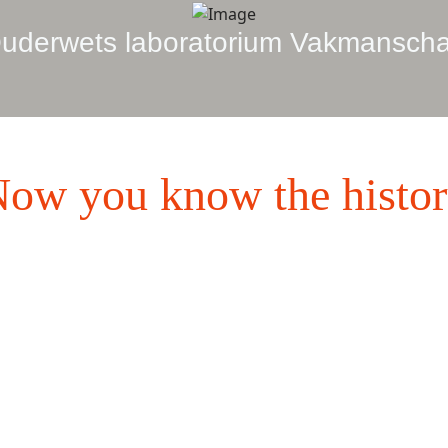
uderwets laboratorium Vakmansch
ow you know the histo