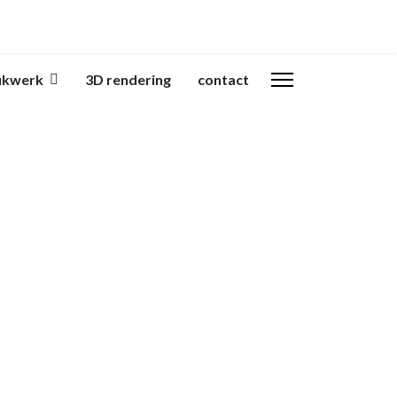
ukwerk
3D rendering
contact