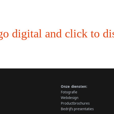
go digital and click to d
Onze diensten:
Fotografie
Webdesign
Productbrochures
Bedrijfs presentaties