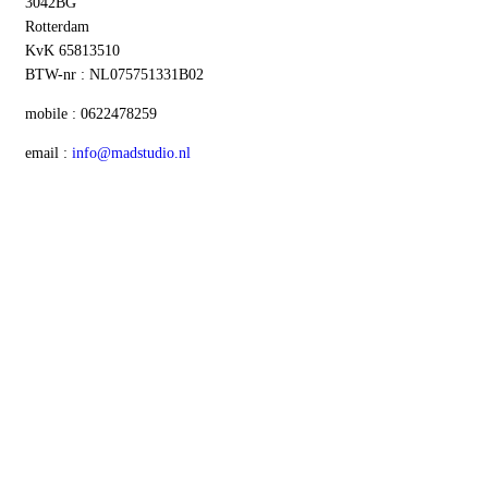
3042BG
Rotterdam
KvK 65813510
BTW-nr : NL075751331B02
mobile : 0622478259
email :
info@madstudio.nl