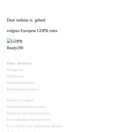
Deze website is geheel
volgens Europese GDPR rules.
Onze diensten:
Fotografie
Webdesign
Productbrochures
Bedrijfs presentaties
Banners, vlaggen
Buitenpublicatie borden
Stand en beurs presentaties
Evenementen flyers/posters
Food-foto's voor TakeAway menu's