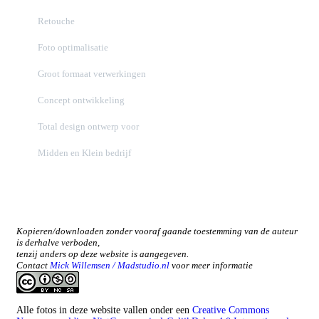
Retouche
Foto optimalisatie
Groot formaat verwerkingen
Concept ontwikkeling
Total design ontwerp voor
Midden en Klein bedrijf
Kopieren/downloaden zonder vooraf gaande toestemming van de auteur
is derhalve verboden,
tenzij anders op deze website is aangegeven.
Contact
Mick Willemsen / Madstudio.nl
voor meer informatie
Alle fotos in deze website vallen onder een
Creative Commons